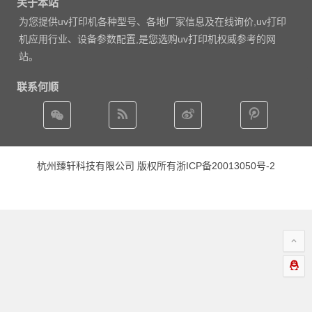
关于本站
为您提供uv打印机各种型号、各地厂家信息及在线询价,uv打印
机应用行业、设备参数配置,是您选购uv打印机权威参考的网
站。
联系何顺
杭州臻轩科技有限公司 版权所有
浙ICP备20013050号-2