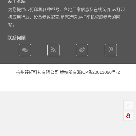
关于本站
为您提供uv打印机各种型号、各地厂家信息及在线询价,uv打印
机应用行业、设备参数配置,是您选购uv打印机权威参考的网
站。
联系何顺
杭州臻轩科技有限公司 版权所有
浙ICP备20013050号-2