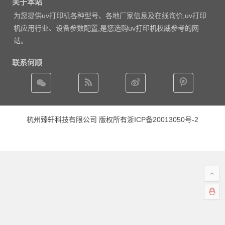
关于本站
为您提供uv打印机各种型号、各地厂家信息及在线询价,uv打印
机应用行业、设备参数配置,是您选购uv打印机权威参考的网
站。
联系何顺
杭州臻轩科技有限公司 版权所有
浙ICP备20013050号-2