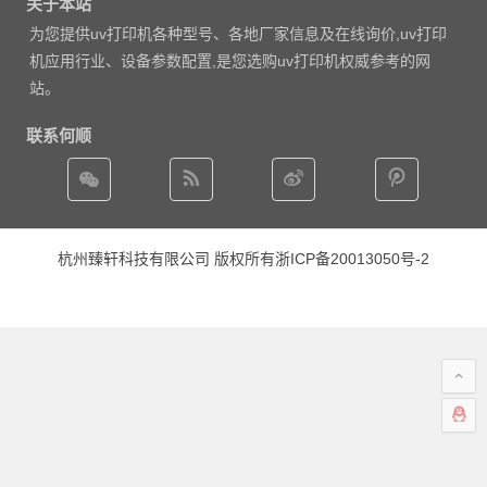
关于本站
为您提供uv打印机各种型号、各地厂家信息及在线询价,uv打印
机应用行业、设备参数配置,是您选购uv打印机权威参考的网
站。
联系何顺
杭州臻轩科技有限公司 版权所有
浙ICP备20013050号-2