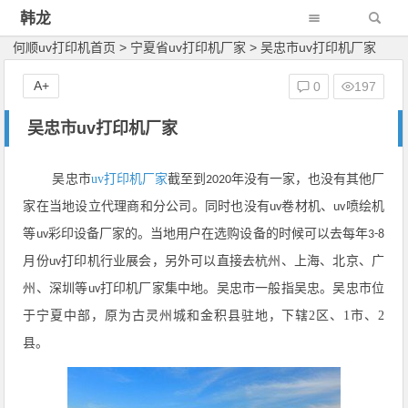
韩龙
何顺uv打印机首页
>
宁夏省uv打印机厂家
>
吴忠市uv打印机厂家
A+
0
197
吴忠市uv打印机厂家
吴忠市
uv打印机厂家
截至到
年没有一家，也没有其他厂
2020
家在当地设立代理商和分公司。同时也没有
卷材机、
喷绘机
uv
uv
等
彩印设备厂家的。当地用户在选购设备的时候可以去每年
uv
3-8
月份
打印机行业展会，另外可以直接去杭州、上海、北京、广
uv
州、深圳等
打印机厂家集中地。吴忠市一般指吴忠。吴忠市位
uv
于宁夏中部，原为古灵州城和金积县驻地，下辖2区、1市、2
县。