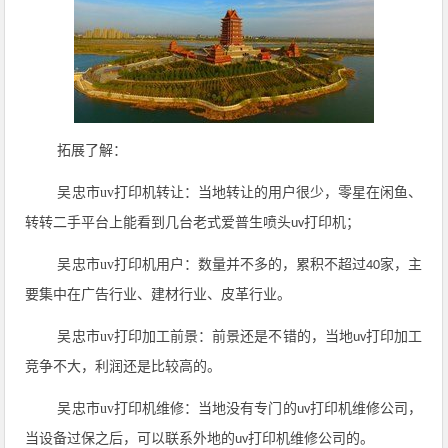
拓展了解：
吴忠市
uv
打印机转让：当地转让的用户很少，零星在
、
闲鱼
转转二手平台上能看到几台老式爱普生喷头
打印机；
uv
吴忠市
uv
打印机用户：数量并不多的，累积不超过
家，主
40
要集中在广告行业、建材行业、皮革行业。
吴忠市
uv
打印加工前景：前景还是不错的，当地
打印加工
uv
竞争不大，利润还是比较高的。
吴忠市
uv
打印机维修：当地没有专门的
打印机维修公司，
uv
当设备过保之后，可以联系外地的
打印机维修公司的。
uv