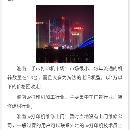
淮南
二手
打印机市场：市场很小，每年流通的机
uv
器数量在
台，而且大多为淘汰的老旧机型，以
万以
1-3
1
下的价格回收走；
淮南
打印机加工行业：主要集中在广告行业、装
uv
修建材行业；
淮南
打印机维修上门：暂时当地没有上门维修公
uv
司，一般过保的用户可以联系外地的
打印机技术员上
uv