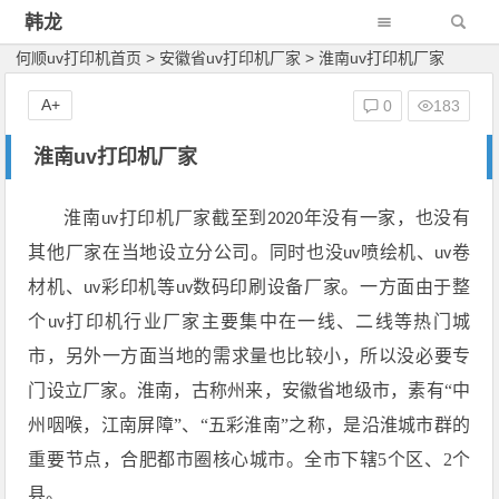
韩龙
何顺uv打印机首页
>
安徽省uv打印机厂家
>
淮南uv打印机厂家
A+
0
183
淮南uv打印机厂家
淮南
打印机厂家截至到
年没有一家，也没有
uv
2020
其他厂家在当地设立分公司。同时也没
喷绘机、
卷
uv
uv
材机、
彩印机等
数码印刷设备厂家。一方面由于整
uv
uv
个
打印机行业厂家主要集中在一线、二线等热门城
uv
市，另外一方面当地的需求量也比较小，所以没必要专
门设立厂家。淮南，古称州来，安徽省地级市，素有“中
州咽喉，江南屏障”、“五彩淮南”之称，是沿淮城市群的
重要节点，合肥都市圈核心城市。全市下辖5个区、2个
县。